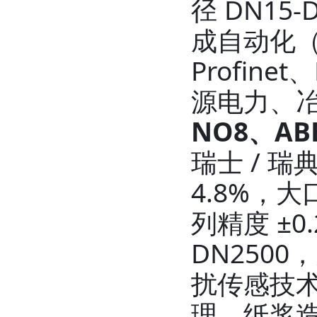
径 DN1
成自动化（
Profin
源电力、
NO8、AB
瑞士 / 
4.8%，大
列精度 ±
DN250
扰传感技
理、纸浆